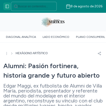
8 de agosto de 2026
Categorías
VÉRTICES ASOCIATIVO
VÉRTICES POLÍTICO
VÉRTICES SOBERANÍA
DIAGONAL ANALÍTICA
LADO ECONÓMICO
PLANO CONSUMERIL
ALIMENTARIA
VÉRTICE SOCIOLÓGICO
VÉRTICES SUR GLOBAL
HEXÁGONO ARTÍSTICO
VÉRTICE ROJO
Alumni: Pasión fortinera,
DOSSIER GEOMÉTRICO
historia grande y futuro abierto
Edgar Maggi, ex futbolista de Alumni de Villa
María, periodista, presentador y referente
del mundo del modelaje en el interior
argentino, reconstruye su vínculo con el club
desde múltiples lugares, hincha, jugador,