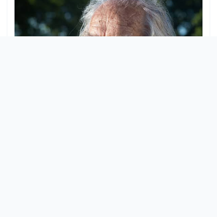
Adolfo Pérez Esquivel: nadie se salva solo
cuando la respuesta es colectiva
VÉRTICES ASOCIATIVO
24 de julio de 2026