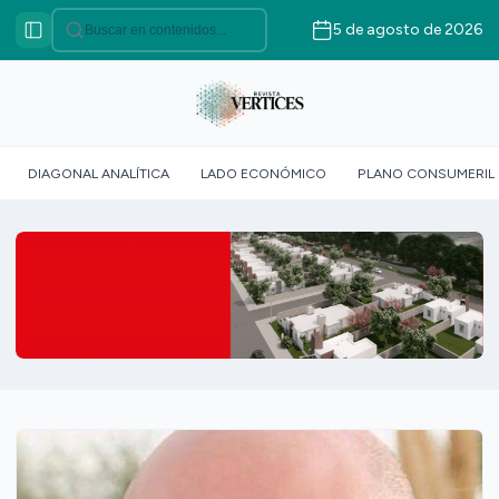
5 de agosto de 2026
Categorías
VÉRTICES ASOCIATIVO
VÉRTICES POLÍTICO
VÉRTICES AGRICULTURA
DIAGONAL ANALÍTICA
LADO ECONÓMICO
PLANO CONSUMERIL
FAMILIAR
VÉRTICE SOCIOLÓGICO
VÉRTICES SUR GLOBAL
VÉRTICE ROJO
DOSSIER GEOMÉTRICO