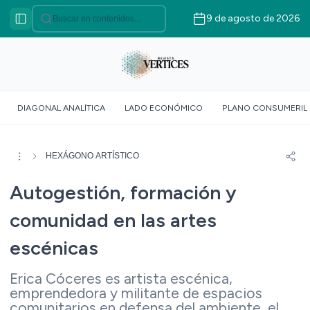
9 de agosto de 2026
Categorías
VÉRTICES ASOCIATIVO
VÉRTICES POLÍTICO
VÉRTICES SOBERANÍA
DIAGONAL ANALÍTICA
LADO ECONÓMICO
PLANO CONSUMERIL
ALIMENTARIA
VÉRTICE SOCIOLÓGICO
VÉRTICES SUR GLOBAL
HEXÁGONO ARTÍSTICO
VÉRTICE ROJO
Autogestión, formación y
DOSSIER GEOMÉTRICO
comunidad en las artes
escénicas
Erica Cóceres es artista escénica,
emprendedora y militante de espacios
comunitarios en defensa del ambiente, el