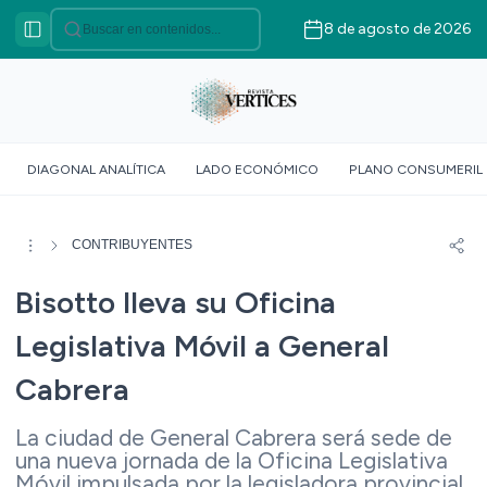
8 de agosto de 2026
Categorías
VÉRTICES ASOCIATIVO
VÉRTICES POLÍTICO
VÉRTICES SOBERANÍA
DIAGONAL ANALÍTICA
LADO ECONÓMICO
PLANO CONSUMERIL
ALIMENTARIA
VÉRTICE SOCIOLÓGICO
VÉRTICES SUR GLOBAL
CONTRIBUYENTES
VÉRTICE ROJO
Bisotto lleva su Oficina
DOSSIER GEOMÉTRICO
Legislativa Móvil a General
Cabrera
La ciudad de General Cabrera será sede de
una nueva jornada de la Oficina Legislativa
Móvil impulsada por la legisladora provincial