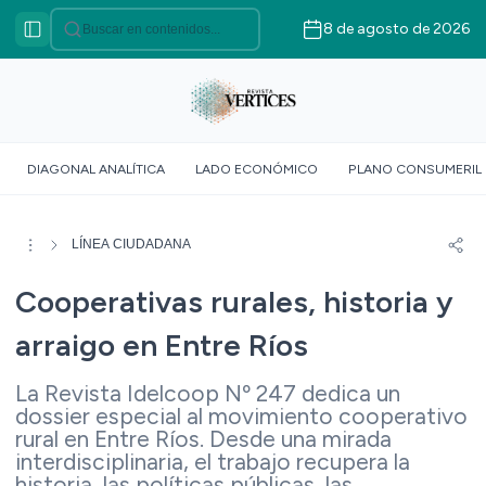
8 de agosto de 2026
Categorías
VÉRTICES ASOCIATIVO
VÉRTICES POLÍTICO
VÉRTICES SOBERANÍA
DIAGONAL ANALÍTICA
LADO ECONÓMICO
PLANO CONSUMERIL
ALIMENTARIA
VÉRTICE SOCIOLÓGICO
VÉRTICES SUR GLOBAL
LÍNEA CIUDADANA
VÉRTICE ROJO
Cooperativas rurales, historia y
DOSSIER GEOMÉTRICO
arraigo en Entre Ríos
La Revista Idelcoop Nº 247 dedica un
dossier especial al movimiento cooperativo
rural en Entre Ríos. Desde una mirada
interdisciplinaria, el trabajo recupera la
historia, las políticas públicas, las