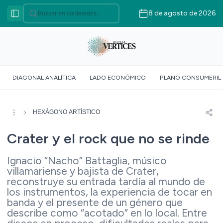
8 de agosto de 2026
Categorías
VÉRTICES ASOCIATIVO
VÉRTICES POLÍTICO
VÉRTICES SOBERANÍA
DIAGONAL ANALÍTICA
LADO ECONÓMICO
PLANO CONSUMERIL
ALIMENTARIA
VÉRTICE SOCIOLÓGICO
VÉRTICES SUR GLOBAL
HEXÁGONO ARTÍSTICO
VÉRTICE ROJO
Crater y el rock que no se rinde
DOSSIER GEOMÉTRICO
Ignacio “Nacho” Battaglia, músico
villamariense y bajista de Crater,
reconstruye su entrada tardía al mundo de
los instrumentos, la experiencia de tocar en
banda y el presente de un género que
describe como “acotado” en lo local. Entre