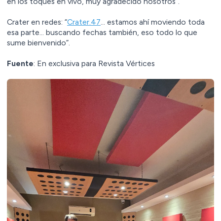
en los toques en vivo, muy agradecido nosotros”.
Crater en redes: “
Crater.47
… estamos ahí moviendo toda
esa parte… buscando fechas también, eso todo lo que
sume bienvenido”.
Fuente
: En exclusiva para Revista Vértices