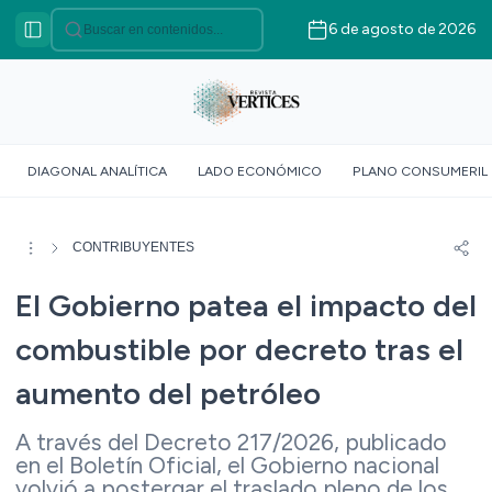
6 de agosto de 2026
Categorías
VÉRTICES ASOCIATIVO
VÉRTICES POLÍTICO
VÉRTICES AGRICULTURA
DIAGONAL ANALÍTICA
LADO ECONÓMICO
PLANO CONSUMERIL
FAMILIAR
VÉRTICE SOCIOLÓGICO
VÉRTICES SUR GLOBAL
CONTRIBUYENTES
VÉRTICE ROJO
El Gobierno patea el impacto del
DOSSIER GEOMÉTRICO
combustible por decreto tras el
aumento del petróleo
A través del Decreto 217/2026, publicado
en el Boletín Oficial, el Gobierno nacional
volvió a postergar el traslado pleno de los