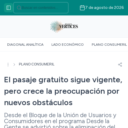
7 de agosto de 2026
Categorías
VÉRTICES ASOCIATIVO
VÉRTICES POLÍTICO
VÉRTICES SOBERANÍA
DIAGONAL ANALÍTICA
LADO ECONÓMICO
PLANO CONSUMERIL
ALIMENTARIA
VÉRTICE SOCIOLÓGICO
VÉRTICES SUR GLOBAL
PLANO CONSUMERIL
VÉRTICE ROJO
El pasaje gratuito sigue vigente,
DOSSIER GEOMÉTRICO
pero crece la preocupación por
nuevos obstáculos
Desde el Bloque de la Unión de Usuarios y
Consumidores en el programa Desde la
Gente se advirtió sobre la eliminación del