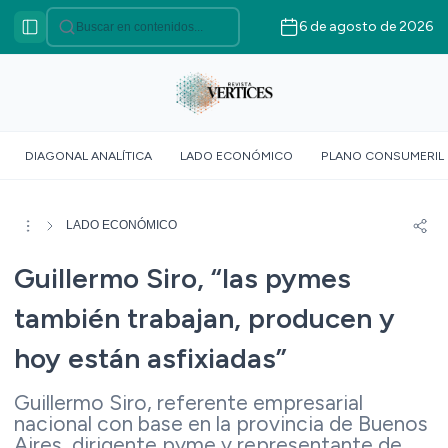
6 de agosto de 2026
Categorías
VÉRTICES ASOCIATIVO
VÉRTICES POLÍTICO
VÉRTICES AGRICULTURA
DIAGONAL ANALÍTICA
LADO ECONÓMICO
PLANO CONSUMERIL
FAMILIAR
VÉRTICE SOCIOLÓGICO
VÉRTICES SUR GLOBAL
LADO ECONÓMICO
VÉRTICE ROJO
Guillermo Siro, “las pymes
DOSSIER GEOMÉTRICO
también trabajan, producen y
hoy están asfixiadas”
Guillermo Siro, referente empresarial
nacional con base en la provincia de Buenos
Aires, dirigente pyme y representante de