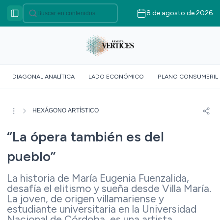
8 de agosto de 2026
Categorías
VÉRTICES ASOCIATIVO
VÉRTICES POLÍTICO
VÉRTICES SOBERANÍA
DIAGONAL ANALÍTICA
LADO ECONÓMICO
PLANO CONSUMERIL
ALIMENTARIA
VÉRTICE SOCIOLÓGICO
VÉRTICES SUR GLOBAL
HEXÁGONO ARTÍSTICO
VÉRTICE ROJO
“La ópera también es del
DOSSIER GEOMÉTRICO
pueblo”
La historia de María Eugenia Fuenzalida,
desafía el elitismo y sueña desde Villa María.
La joven, de origen villamariense y
estudiante universitaria en la Universidad
Nacional de Córdoba, es una artista