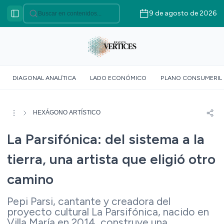
9 de agosto de 2026
Categorías
VÉRTICES ASOCIATIVO
VÉRTICES POLÍTICO
VÉRTICES SOBERANÍA
DIAGONAL ANALÍTICA
LADO ECONÓMICO
PLANO CONSUMERIL
ALIMENTARIA
VÉRTICE SOCIOLÓGICO
VÉRTICES SUR GLOBAL
HEXÁGONO ARTÍSTICO
VÉRTICE ROJO
La Parsifónica: del sistema a la
DOSSIER GEOMÉTRICO
tierra, una artista que eligió otro
camino
Pepi Parsi, cantante y creadora del
proyecto cultural La Parsifónica, nacido en
Villa María en 2014, construye una