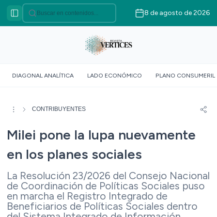
8 de agosto de 2026
Categorías
VÉRTICES ASOCIATIVO
VÉRTICES POLÍTICO
VÉRTICES SOBERANÍA
DIAGONAL ANALÍTICA
LADO ECONÓMICO
PLANO CONSUMERIL
ALIMENTARIA
VÉRTICE SOCIOLÓGICO
VÉRTICES SUR GLOBAL
CONTRIBUYENTES
VÉRTICE ROJO
Milei pone la lupa nuevamente
DOSSIER GEOMÉTRICO
en los planes sociales
La Resolución 23/2026 del Consejo Nacional
de Coordinación de Políticas Sociales puso
en marcha el Registro Integrado de
Beneficiarios de Políticas Sociales dentro
del Sistema Integrado de Información