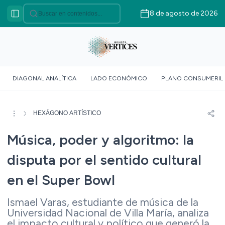
8 de agosto de 2026
Categorías
VÉRTICES ASOCIATIVO
VÉRTICES POLÍTICO
VÉRTICES SOBERANÍA
DIAGONAL ANALÍTICA
LADO ECONÓMICO
PLANO CONSUMERIL
ALIMENTARIA
VÉRTICE SOCIOLÓGICO
VÉRTICES SUR GLOBAL
HEXÁGONO ARTÍSTICO
VÉRTICE ROJO
Música, poder y algoritmo: la
DOSSIER GEOMÉTRICO
disputa por el sentido cultural
en el Super Bowl
Ismael Varas, estudiante de música de la
Universidad Nacional de Villa María, analiza
el impacto cultural y político que generó la