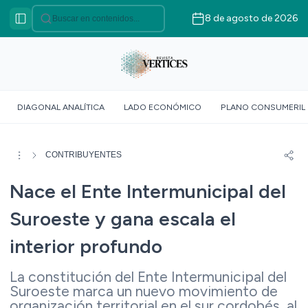
8 de agosto de 2026
Categorías
VÉRTICES ASOCIATIVO
VÉRTICES POLÍTICO
VÉRTICES SOBERANÍA
DIAGONAL ANALÍTICA
LADO ECONÓMICO
PLANO CONSUMERIL
ALIMENTARIA
VÉRTICE SOCIOLÓGICO
VÉRTICES SUR GLOBAL
CONTRIBUYENTES
VÉRTICE ROJO
Nace el Ente Intermunicipal del
DOSSIER GEOMÉTRICO
Suroeste y gana escala el
interior profundo
La constitución del Ente Intermunicipal del
Suroeste marca un nuevo movimiento de
organización territorial en el sur cordobés, al