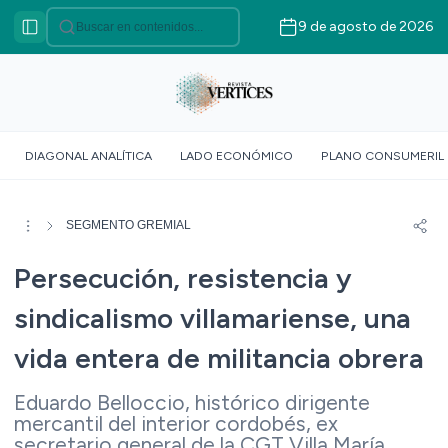
9 de agosto de 2026
Categorías
VÉRTICES ASOCIATIVO
VÉRTICES POLÍTICO
VÉRTICES SOBERANÍA
DIAGONAL ANALÍTICA
LADO ECONÓMICO
PLANO CONSUMERIL
ALIMENTARIA
VÉRTICE SOCIOLÓGICO
VÉRTICES SUR GLOBAL
SEGMENTO GREMIAL
VÉRTICE ROJO
Persecución, resistencia y
DOSSIER GEOMÉTRICO
sindicalismo villamariense, una
vida entera de militancia obrera
Eduardo Belloccio, histórico dirigente
mercantil del interior cordobés, ex
secretario general de la CGT Villa María,