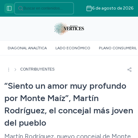
6 de agosto de 2026
Categorías
VÉRTICES ASOCIATIVO
VÉRTICES POLÍTICO
VÉRTICES AGRICULTURA
DIAGONAL ANALÍTICA
LADO ECONÓMICO
PLANO CONSUMERIL
FAMILIAR
VÉRTICE SOCIOLÓGICO
VÉRTICES SUR GLOBAL
CONTRIBUYENTES
VÉRTICE ROJO
“Siento un amor muy profundo
DOSSIER GEOMÉTRICO
por Monte Maíz”, Martín
Rodríguez, el concejal más joven
del pueblo
Martín Rodríguez, nuevo concejal de Monte